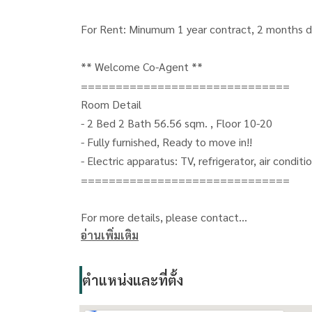
For Rent: Minumum 1 year contract, 2 months de
** Welcome Co-Agent **
==============================
Room Detail
- 2 Bed 2 Bath 56.56 sqm. , Floor 10-20
- Fully furnished, Ready to move in!!
- Electric apparatus: TV, refrigerator, air condit
==============================
For more details, please contact
อ่านเพิ่มเติม
Oonjai Property - Khun Gib
CALL:
(+66) 063-664-6224
LINE: oonjai-property
ตำแหน่งและที่ตั้ง
==============================