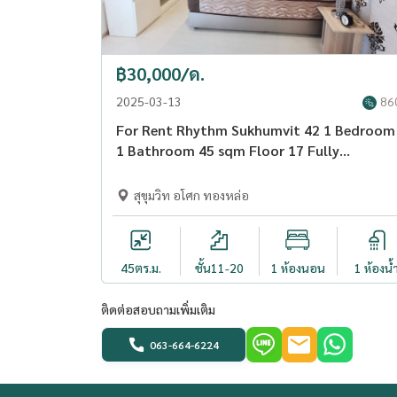
- ห้องตกแต่งเรียบร้อย สวยงาม พร้อมเข้าอยู่
- เครื่องใช้ไฟฟ้า ทีวี,ตู้เย็น,แอร์,ไมโครเวฟ ฯ
==============================
฿30,000/ด.
2025-03-13
86
สิ่งอำนวยความสะดวก:
For Rent Rhythm Sukhumvit 42 1 Bedroom
- โถงต้อนรับ
1 Bathroom 45 sqm Floor 17 Fully
- ห้องไปรษณีย์
furnished - OJ_175_RT42
- สระว่ายน้ำ (น้ำเกลือ)
สุขุมวิท อโศก ทองหล่อ
- ฟิตเนสเซ็นเตอร์
- สวนผ่อนคลาย
- การเข้าถึงด้วยการใช้บัตรคีย์การ์ด
45
ตร.ม.
ชั้น11-20
1 ห้องนอน
1 ห้องน้
- ลิฟท์สำหรับผู้โดยสาร
- ที่จอดรถ
ติดต่อสอบถามเพิ่มเติม
- กล้องวงจรปิด
063-664-6224
- ระบบรักษาความปลอดภัยตลอด 24 ชั่วโมง
==============================