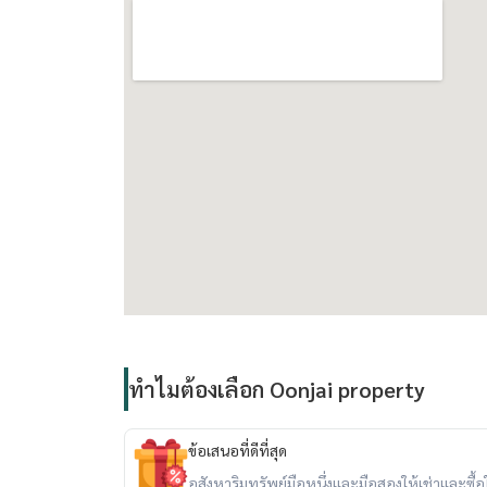
Facilities:
- Welcome Lobby
- Mailroom
- Saltwater Swimming Pool
- Fitness Center
- Relaxation Garden
- Keycard Access
- Passenger Elevators
- Parking Lot
- Closed-Circuit Cameras
- 24-Hour Security System
Nearby:
ทำไมต้องเลือก Oonjai property
- Gateway Ekamai
- Ekamai Bus Terminal
ข้อเสนอที่ดีที่สุด
- Major Cineplex Ekamai
อสังหาริมทรัพย์มือหนึ่งและมือสองให้เช่าและซื้อใน