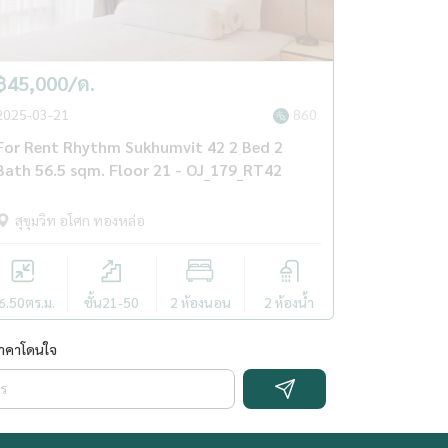
฿45,000/ด.
2025-03-21
860
For Rent Rhythm Sukhumvit 42 2 Bed 2
Bath 56.5 sqm. Floor 21 - OJ_179_RT42
สุขุมวิท อโศก ทองหล่อ
6.50
ตร.ม.
ชั้น21-50
2 ห้องนอน
2 ห้องน้ำ
ราคาโดนใจ