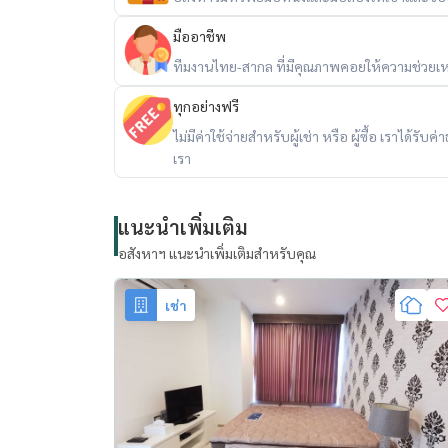
- Park Lane Ekamai
- Big C Ekamai
มืออาชีพ
ทีมงานไทย-สากล ที่มีคุณภาพคอยให้ความช่วยเห
Location:
https://maps.app.goo.gl/cqGzcrKk
ทุกอย่างฟรี
**********************
ไม่มีค่าใช้จ่ายสำหรับผู้เช่า หรือ ผู้ซื้อ เราได้ร
ให้เช่า: ริธึ่ม สุขุมวิท42 2 นอน 2 น้ำ 56.56 ตร.ม.
เรา
RefID: OJ_162_RT42R
แนะนำเพิ่มเติม
อัตราค่าเช่า: 37,000 บาทต่อเดือน
อสังหาฯ แนะนำเพิ่มเติมสำหรับคุณ
สำหรับเช่า: สัญญาขั้นต่ำ 1 ปี มัดจำ 2 เดือน ล่วงหน้
เช่า
** ยินดีต้อนรับ Co-Agent **
==============================
ข้อมูลห้อง
- 2 นอน 2 น้ำ 56.56 ตร.ม. , Floor 10-20