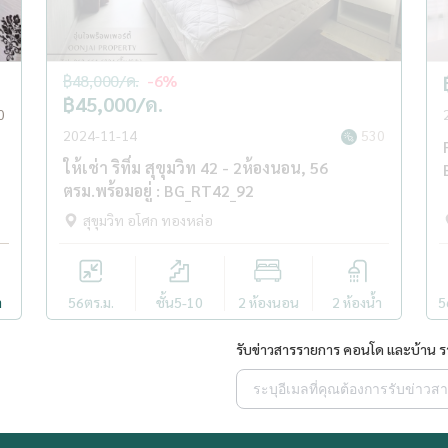
฿48,000/ด.
-6%
฿45,000/ด.
0
2024-11-14
530
ให้เช่า ริทึ่ม สุขุมวิท 42 - 2ห้องนอน, 56
ตรม.พร้อมอยู่ : BG_RT42_92
สุขุมวิท อโศก ทองหล่อ
ำ
56
ตร.ม.
ชั้น5-10
2 ห้องนอน
2 ห้องน้ำ
5
รับข่าวสารรายการ คอนโด และบ้าน 