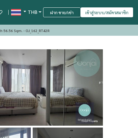
THB
ฝาก ขาย/เช่า
เข้าสู่ระบบ/สมัครสมาชิก
th 56.56 Sqm. - OJ_162_RT42R