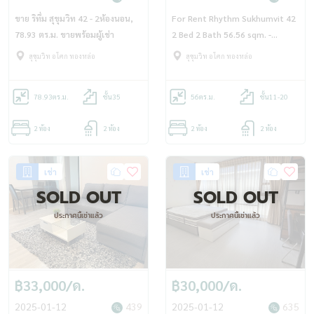
ขาย ริทึ่ม สุขุมวิท 42 - 2ห้องนอน,
For Rent Rhythm Sukhumvit 42
78.93 ตร.ม. ขายพร้อมผู้เช่า
2 Bed 2 Bath 56.56 sqm. -
OJ_162_RT42R
สุขุมวิท อโศก ทองหล่อ
สุขุมวิท อโศก ทองหล่อ
78.93
ตร.ม.
ชั้น35
56
ตร.ม.
ชั้น11-20
2 ห้อง
2 ห้อง
2 ห้อง
2 ห้อง
เช่า
เช่า
SOLD OUT
SOLD OUT
ประกาศนี้เช่าแล้ว
ประกาศนี้เช่าแล้ว
฿33,000/ด.
฿30,000/ด.
2025-01-12
439
2025-01-12
635