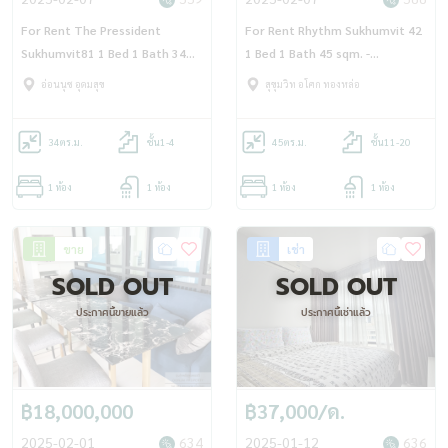
For Rent The Pressident
For Rent Rhythm Sukhumvit 42
Sukhumvit81 1 Bed 1 Bath 34
1 Bed 1 Bath 45 sqm. -
sqm Floor 3 - OJ_167_TP81
OJ_173_RT42
อ่อนนุช อุดมสุข
สุขุมวิท อโศก ทองหล่อ
34
ตร.ม.
ชั้น1-4
45
ตร.ม.
ชั้น11-20
1 ห้อง
1 ห้อง
1 ห้อง
1 ห้อง
ขาย
เช่า
SOLD OUT
SOLD OUT
ประกาศนี้ขายแล้ว
ประกาศนี้เช่าแล้ว
฿18,000,000
฿37,000/ด.
2025-02-01
634
2025-01-12
636