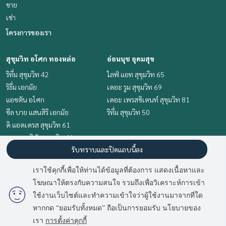
ขาย
เช่า
โครงการของเรา
สุขุมวิท อโศก ทองหล่อ
อ่อนนุช อุดมสุข
ริทึ่ม สุขุมวิท 42
ไลฟ์ แอท สุขุมวิท 65
ริธึ่ม เอกมัย
เดอะ รูม สุขุมวิท 69
แอชตัน อโศก
เดอะ เพรสซิเดนท์ สุขุมวิท 81
ซีล บาย แสนสิริ เอกมัย
ริทึ่ม สุขุมวิท 50
ดิ แอดเดรส สุขุมวิท 61
เดอะ เมดิสัน สุขุมวิท 41
รับทราบและปิดแถบนี้ลง
เอช คิว ทองหล่อ
เราใช้คุกกี้เพื่อให้ท่านได้ข้อมูลที่ต้องการ แสดงเนื้อหาและ
ทำเลน่าสนใจ
ข้อตกลงและเงื่อนไข
โฆษณาให้ตรงกับความสนใจ รวมถึงเพื่อวิเคราะห์การเข้า
อ่อนนุช อุดมสุข
นโยบายความเป็นส่วนตัว
ใช้งานเว็บไซต์และทำความเข้าใจว่าผู้ใช้งานมาจากที่ใด
สุขุมวิท อโศก ทองหล่อ
หากกด “ยอมรับทั้งหมด” ถือเป็นการยอมรับ นโยบายของ
เกี่ยวกับเรา
เรา
การตั้งค่าคุกกี้