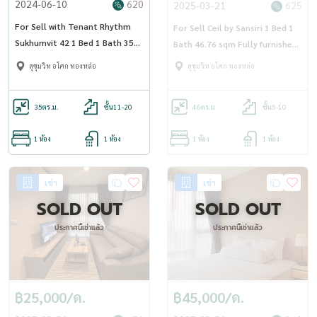
2024-06-10
620
2025-03-21
625
For Sell with Tenant Rhythm
For Sell Ceil by Sansiri 1 Bed 1
Sukhumvit 42 1 Bed 1 Bath 35
Bath 46.76 sqm Fully furnished -
sqm. - OJ_069_RT42
OJ_060_CEIL
สุขุมวิท อโศก ทองหล่อ
สุขุมวิท อโศก ทองหล่อ
35
ตร.ม.
ชั้น11-20
46
ตร.ม.
ชั้น5-10
1 ห้อง
1 ห้อง
1 ห้อง
1 ห้อง
เช่า
เช่า
SOLD OUT
SOLD OUT
ประกาศนี้เช่าแล้ว
ประกาศนี้เช่าแล้ว
฿25,000/ด.
฿45,000/ด.