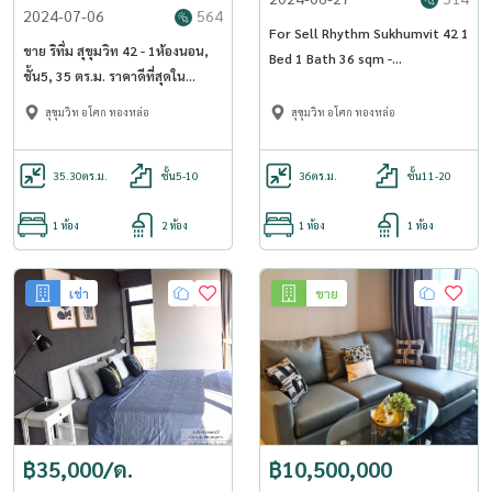
2024-07-06
564
For Sell Rhythm Sukhumvit 42 1
ขาย ริทึ่ม สุขุมวิท 42 - 1ห้องนอน,
Bed 1 Bath 36 sqm -
ชั้น5, 35 ตร.ม. ราคาดีที่สุดใน
OJ_075_RT42
โครงการ ขายพร้อมผู้เช่า
สุขุมวิท อโศก ทองหล่อ
สุขุมวิท อโศก ทองหล่อ
35.30
ตร.ม.
ชั้น5-10
36
ตร.ม.
ชั้น11-20
1 ห้อง
2 ห้อง
1 ห้อง
1 ห้อง
เช่า
ขาย
฿35,000/ด.
฿10,500,000