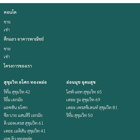
คอนโด
ขาย
เช่า
ตึกแถว อาคารพาณิชย์
ขาย
เช่า
โครงการของเรา
สุขุมวิท อโศก ทองหล่อ
อ่อนนุช อุดมสุข
ริทึ่ม สุขุมวิท 42
ไลฟ์ แอท สุขุมวิท 65
ริธึ่ม เอกมัย
เดอะ รูม สุขุมวิท 69
แอชตัน อโศก
เดอะ เพรสซิเดนท์ สุขุมวิท 81
ซีล บาย แสนสิริ เอกมัย
ริทึ่ม สุขุมวิท 50
ดิ แอดเดรส สุขุมวิท 61
เดอะ เมดิสัน สุขุมวิท 41
เอช คิว ทองหล่อ