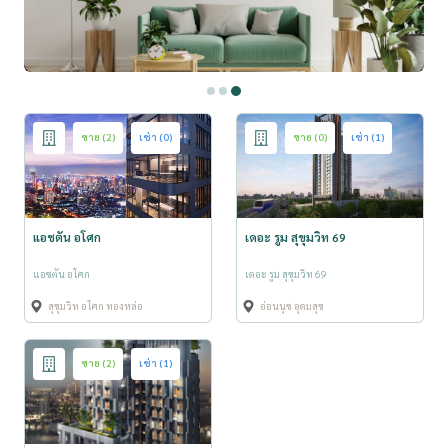
ขาย (2)
เช่า (0)
ขาย (0)
เช่า (1)
แอชตัน อโศก
เดอะ รูม สุขุมวิท 69
แอชตัน อโศก
เดอะ รูม สุขุมวิท 69
สุขุมวิท อโศก ทองหล่อ
อ่อนนุช อุดมสุข
ขาย (2)
เช่า (1)