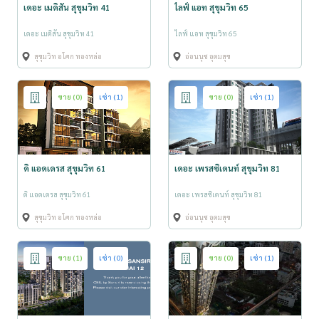
เดอะ เมดิสัน สุขุมวิท 41
ไลฟ์ แอท สุขุมวิท 65
เดอะ เมดิสัน สุขุมวิท 41
ไลฟ์ แอท สุขุมวิท 65
สุขุมวิท อโศก ทองหล่อ
อ่อนนุช อุดมสุข
ขาย (0)
เช่า (1)
ขาย (0)
เช่า (1)
ดิ แอดเดรส สุขุมวิท 61
เดอะ เพรสซิเดนท์ สุขุมวิท 81
ดิ แอดเดรส สุขุมวิท 61
เดอะ เพรสซิเดนท์ สุขุมวิท 81
สุขุมวิท อโศก ทองหล่อ
อ่อนนุช อุดมสุข
ขาย (1)
เช่า (0)
ขาย (0)
เช่า (1)