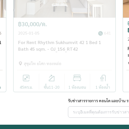
฿30,000/ด.
6
2025-01-05
641
1
For Rent Rhythm Sukhumvit 42 1 Bed 1
Bath 45 sqm. - OJ_156_RT42
สุขุมวิท อโศก ทองหล่อ
ำ
45
ตร.ม.
ชั้น11-20
1 ห้องนอน
1 ห้องน้ำ
รับข่าวสารรายการ คอนโด และบ้าน 