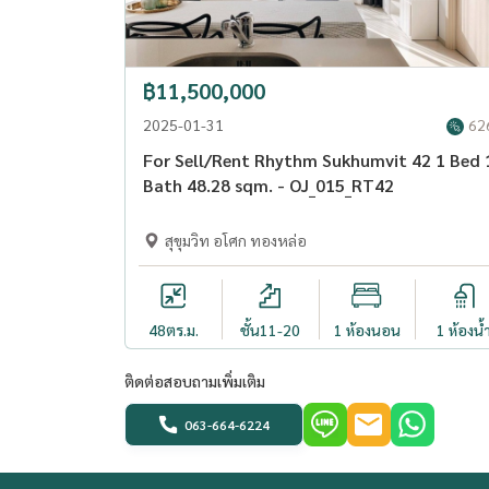
สิ่งอำนวยความสะดวก:
- โถงต้อนรับ
฿11,500,000
- สระว่ายน้ำ (น้ำเกลือ)
2025-01-31
62
- ฟิตเนสเซ็นเตอร์
For Sell/Rent Rhythm Sukhumvit 42 1 Bed 
- ลิฟท์สำหรับผู้โดยสาร
Bath 48.28 sqm. - OJ_015_RT42
- ที่จอดรถ
- กล้องวงจรปิด
สุขุมวิท อโศก ทองหล่อ
- ระบบรักษาความปลอดภัยตลอด 24 ชั่วโมง
==============================
48
ตร.ม.
ชั้น11-20
1 ห้องนอน
1 ห้องน้
สนใจติดต่อ
อุ่นใจพร็อพเพอร์ตี้ - คุณกิ๊บ
ติดต่อสอบถามเพิ่มเติม
Tel:
063-663-6224
063-664-6224
Line: oonjai-property