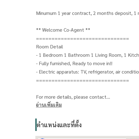
Minumum 1 year contract, 2 months deposit, 1 
** Welcome Co-Agent **
==============================
Room Detail
- 1 Bedroom 1 Ba
- Fully furnished, Ready to move in!!
- Electric apparatus: TV, refrigerator, air condit
==============================
For more details, please contact
อ่านเพิ่มเติม
Oonjai Property - Khun Gib
CALL:
(+66) 063-664-6224
LINE: oonjai-property
ตำแหน่งและที่ตั้ง
==============================