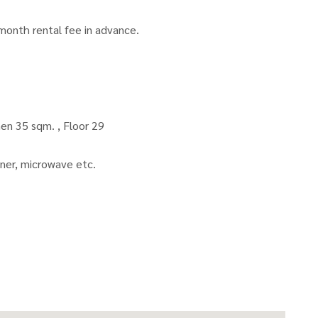
month rental fee in advance.
throom 1 Living Room, 1 Kitchen 35 sqm. , Floor 29
ioner, microwave etc.