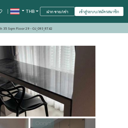
THB
ฝาก ขาย/เช่า
เข้าสู่ระบบ/สมัครสมาชิก
th 35 Sqm Floor 29 - OJ_093_RT42