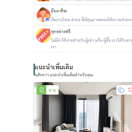
Location:
https://maps.app.goo.gl/cqGzcrKk
**********************
มืออาชีพ
ให้เช่า ริธึ่ม สุขุมวิท42 1 ห้องนอน 1 ห้องน้ำ 35 ตรม 
ทีมงานไทย-สากล ที่มีคุณภาพคอยให้ความช่วยเห
ทุกอย่างฟรี
RefID: OJ_093_RT42
ไม่มีค่าใช้จ่ายสำหรับผู้เช่า หรือ ผู้ซื้อ เราได้ร
ราคาเช่า 25,000 บาท/เดือน
เรา
สัญญาขั้นต่ำ 1 ปี มัดจำ 2 เดือน ล่วงหน้า 1 เดือน.
แนะนำเพิ่มเติม
** ยินดีต้อนรับ Co-Agent **
อสังหาฯ แนะนำเพิ่มเติมสำหรับคุณ
==============================
ขาย
ข้อมูลห้อง
- 1 ห้องนอน 1 ห้องน้ำ 1 ห้องนั่งเล่น 1 ห้องครัว 35 ต
- ห้องตกแต่งเรียบร้อย สวยงาม พร้อมเข้าอยู่
- เครื่องใช้ไฟฟ้า ทีวี,ตู้เย็น,แอร์,ไมโครเวฟ ฯ
==============================