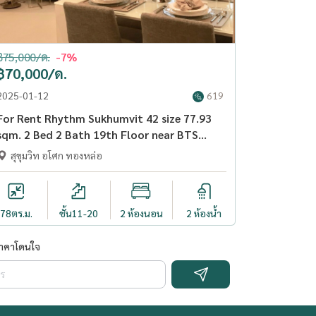
฿75,000/ด.
-7%
฿70,000/ด.
2025-01-12
619
For Rent Rhythm Sukhumvit 42 size 77.93
sqm. 2 Bed 2 Bath 19th Floor near BTS
Ekkamai - OJ_132_RT42
สุขุมวิท อโศก ทองหล่อ
78
ตร.ม.
ชั้น11-20
2 ห้องนอน
2 ห้องน้ำ
ราคาโดนใจ