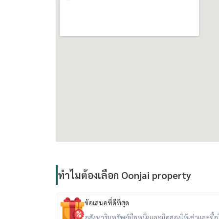
Facilities:
- Welcome Lobby
- Saltwater Swimming Pool
- Fitness Center
- Keycard Access
- Parking Lot
- Closed-Circuit Cameras
- 24-Hour Security System
Nearby:
- Gateway Ekamai
- Ekamai Bus Terminal
- Major Cineplex Ekamai
ทำไมต้องเลือก Oonjai property
- Park Lane Ekamai
- Big C Ekamai
ข้อเสนอที่ดีที่สุด
อสังหาริมทรัพย์มือหนึ่งและมือสองให้เช่าและซื้อใน