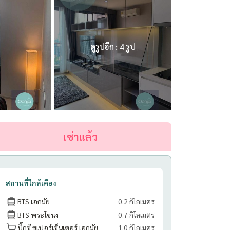
ดูรูปอีก : 4 รูป
เช่าแล้ว
สถานที่ใกล้เคียง
BTS เอกมัย
0.2 กิโลเมตร
BTS พระโขนง
0.7 กิโลเมตร
บิ๊กซี ซูเปอร์เซ็นเตอร์ เอกมัย
1.0 กิโลเมตร