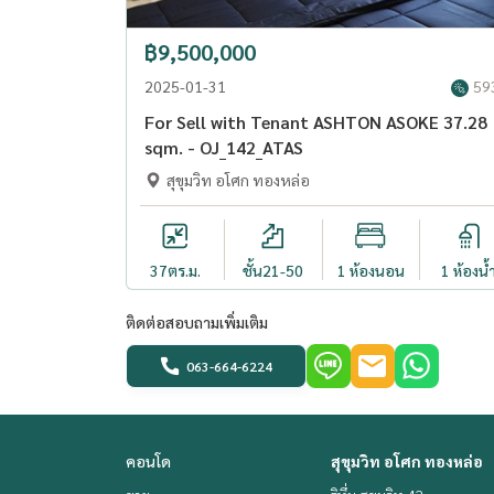
สิ่งอำนวยความสะดวก:
- สวนภายในโครงการกว่า 1 ไร่
฿9,500,000
- Social Club
2025-01-31
59
- สระว่ายน้ำ
For Sell with Tenant ASHTON ASOKE 37.28
- ห้องซาวน่า
sqm. - OJ_142_ATAS
- ห้องสมุด
สุขุมวิท อโศก ทองหล่อ
- ห้องซักรีด (ไม่รวมอุปกรณ์)
- Fitness
- Sky Lounge
37
ตร.ม.
ชั้น21-50
1 ห้องนอน
1 ห้องน้
- Access Key Card
- รปภ & CCTV 24 ชั่วโมง
ติดต่อสอบถามเพิ่มเติม
063-664-6224
==============================
สนใจติดต่อ
อุ่นใจพร็อพเพอร์ตี้ - คุณกิ๊บ
คอนโด
สุขุมวิท อโศก ทองหล่อ
Tel:
063-663-6224