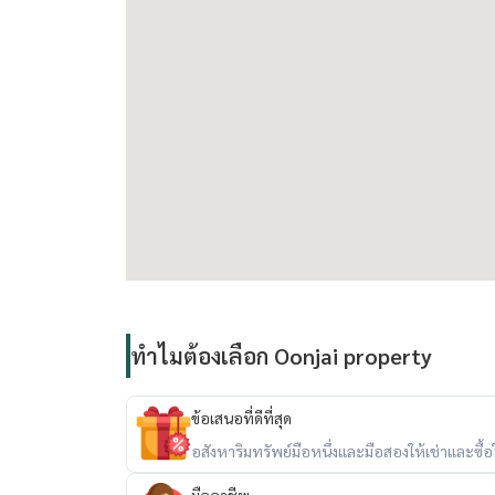
Within the project, there is a garden of over 1 ra
swimming pool, sauna room, library, laundry room
Sky Lounge, Key Card access, and 24-hour secur
Nearby:
- Terminal 21
- EMQUATIER
- Singha Complex
- Exchange Tower
- Interchange Tower
- GMM Tower
- Pullman Bangkok Grande Sukhumvit Hotel
ทำไมต้องเลือก Oonjai property
- The Westin Grande Sukhumvit Bangkok Hotel
- Benjakiti Park
ข้อเสนอที่ดีที่สุด
- Benjasiri Park
อสังหาริมทรัพย์มือหนึ่งและมือสองให้เช่าและซื้อใน