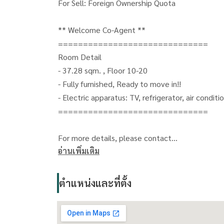
For Sell: Foreign Ownership Quota
** Welcome Co-Agent **
==============================
Room Detail
- 37.28 sqm. , Floor 10-20
- Fully furnished, Ready to move in!!
- Electric apparatus: TV, refrigerator, air condit
==============================
For more details, please contact
อ่านเพิ่มเติม
Oonjai Property - Khun Gib
CALL:
(+66) 063-664-6224
LINE: oonjai-property
ตำแหน่งและที่ตั้ง
==============================
Facilities: