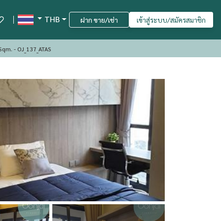
THB
ฝาก ขาย/เช่า
เข้าสู่ระบบ/สมัครสมาชิก
Sqm. - OJ_137_ATAS