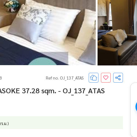
68
Ref no. OJ_137_ATAS
ASOKE 37.28 sqm. - OJ_137_ATAS
ร.ม.)