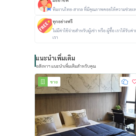
**********************
มืออาชีพ
ขายพร้อมผู้เช่า: แอชตัน อโศก 37.28 ตรม
ทีมงานไทย-สากล ที่มีคุณภาพคอยให้ความช่วยเห
ทุกอย่างฟรี
RefID: OJ_137_ATAS
ไม่มีค่าใช้จ่ายสำหรับผู้เช่า หรือ ผู้ซื้อ เราได้ร
ราคาขาย: 9,500,000 บาท
เรา
สำหรับขายชาวต่างชาติ: โควต้าต่างชาติ
แนะนำเพิ่มเติม
** ยินดีต้อนรับ Co-Agent **
อสังหาฯ แนะนำเพิ่มเติมสำหรับคุณ
==============================
ขาย
ข้อมูลห้อง
- 37.28 ตร.ม. , Floor 10-20
- ห้องตกแต่งเรียบร้อย สวยงาม พร้อมเข้าอยู่
- เครื่องใช้ไฟฟ้า ทีวี,ตู้เย็น,แอร์,ไมโครเวฟ ฯ
==============================