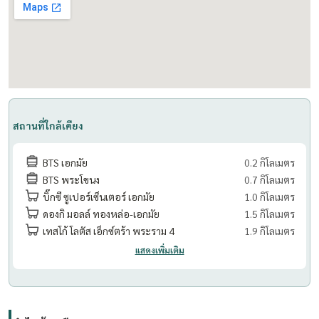
- Welcome Lobby
- Mailroom
- Saltwater Swimming Pool
- Fitness Center
- Relaxation Garden
- Keycard Access
สถานที่ใกล้เคียง
- Passenger Elevators
- Parking Lot
BTS เอกมัย
0.2 กิโลเมตร
- Closed-Circuit Cameras
BTS พระโขนง
0.7 กิโลเมตร
- 24-Hour Security System
บิ๊กซี ซูเปอร์เซ็นเตอร์ เอกมัย
1.0 กิโลเมตร
ดองกิ มอลล์ ทองหล่อ-เอกมัย
1.5 กิโลเมตร
Nearby:
เทสโก้ โลตัส เอ็กซ์ตร้า พระราม 4
1.9 กิโลเมตร
- Gateway Ekamai
แสดงเพิ่มเติม
- Ekamai Bus Terminal
- Major Cineplex Ekamai
- Park Lane Ekamai