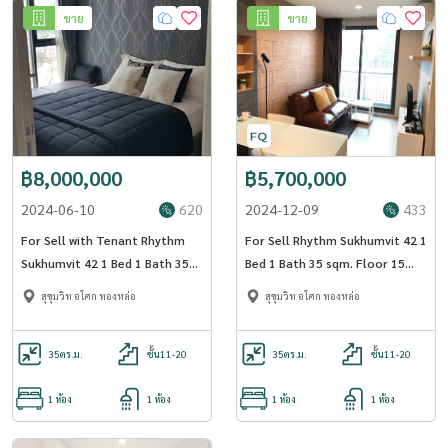
ขาย
ขาย
สิ่งอำนวยความสะดวก:
- โถงต้อนรับ
- ห้องไปรษณีย์
- สระว่ายน้ำ (น้ำเกลือ)
- ฟิตเนสเซ็นเตอร์
฿8,000,000
฿5,700,000
- สวนผ่อนคลาย
- การเข้าถึงด้วยการใช้บัตรคีย์การ์ด
2024-06-10
620
2024-12-09
433
- ลิฟท์สำหรับผู้โดยสาร
For Sell with Tenant Rhythm
For Sell Rhythm Sukhumvit 42 1
- ที่จอดรถ
Sukhumvit 42 1 Bed 1 Bath 35
Bed 1 Bath 35 sqm. Floor 15
- กล้องวงจรปิด
sqm. - OJ_069_RT42
BTS Ekkamai - OJ_186_RT42
สุขุมวิท อโศก ทองหล่อ
สุขุมวิท อโศก ทองหล่อ
- ระบบรักษาความปลอดภัยตลอด 24 ชั่วโมง
==============================
35
ตร.ม.
ชั้น11-20
35
ตร.ม.
ชั้น11-20
สนใจติดต่อ
1 ห้อง
1 ห้อง
1 ห้อง
1 ห้อง
อุ่นใจพร็อพเพอร์ตี้ - คุณกิ๊บ
Tel:
063-663-6224