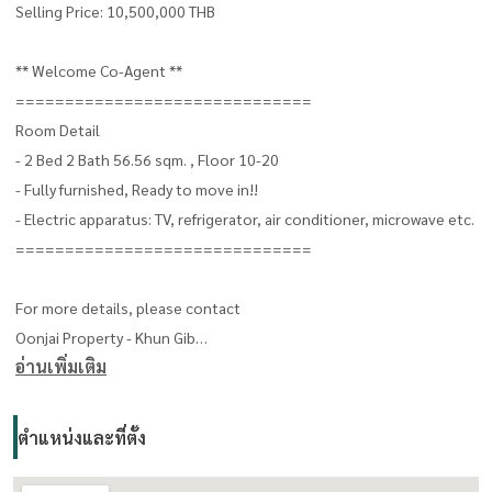
Selling Price: 10,500,000 THB
** Welcome Co-Agent **
==============================
Room Detail
- 2 Bed 2 Bath 56.56 sqm. , Floor 10-20
- Fully furnished, Ready to move in!!
- Electric apparatus: TV, refrigerator, air conditioner, microwave etc.
==============================
For more details, please contact
Oonjai Property - Khun Gib
อ่านเพิ่มเติม
CALL:
(+66) 063-664-6224
LINE: oonjai-property
==============================
ตำแหน่งและที่ตั้ง
Facilities: