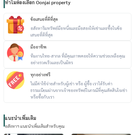
- Big C Ekamai
ทำไมต้องเลือก Oonjai property
Location:
https://maps.app.goo.gl/cqGzcrKkubZ13K3D9
ข้อเสนอที่ดีที่สุด
**********************
อสังหาริมทรัพย์มือหนึ่งและมือสองให้เช่าและซื้อในข้อ
ขาย : ริธึ่ม สุขุมวิท42 2 นอน 2 น้ำ 56.56 ตร.ม.
เสนอที่ดีที่สุด
มืออาชีพ
RefID: OJ_162_RT42
ทีมงานไทย-สากล ที่มีคุณภาพคอยให้ความช่วยเหลือคุณ
ราคาขาย : 10,500,000 บาท
อย่างรวดเร็วและเป็นมิตร
ทุกอย่างฟรี
** ยินดีต้อนรับ Co-Agent **
==============================
ไม่มีค่าใช้จ่ายสำหรับผู้เช่า หรือ ผู้ซื้อ เราได้รับค่า
ธรรมเนียมผ่านจากเจ้าของทรัพย์ในกรณีที่คุณตัดสินใจเช่า
หรือซื้อกับเรา
ข้อมูลห้อง
- 2 นอน 2 น้ำ 56.56 ตร.ม. , Floor 10-20
- ห้องตกแต่งเรียบร้อย สวยงาม พร้อมเข้าอยู่
แนะนำเพิ่มเติม
- เครื่องใช้ไฟฟ้า ทีวี,ตู้เย็น,แอร์,ไมโครเวฟ ฯ
อสังหาฯ แนะนำเพิ่มเติมสำหรับคุณ
==============================