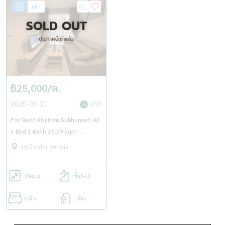
เช่า
Line: oonjai-property
SOLD OUT
ประกาศนี้เช่าแล้ว
นายหน้าอสังหามืออาชีพ - อโศก พร้อมพงษ์ ทองหล่อ เอกมัย อ่อนนุช
บริการ ฝากขาย-เช่า อสังหาริมทรัพย์ทุกชนิด
฿25,000/ด.
2025-03-21
650
For Rent Rhythm Sukhumvit 42
1 Bed 1 Bath 35.19 sqm -
OJ_071_RT42
สุขุมวิท อโศก ทองหล่อ
35
ตร.ม.
ชั้น5-10
1 ห้อง
1 ห้อง